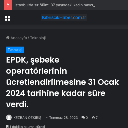
İstanbul’da sır ölüm: 37 yaşındaki kadın savcının evinde ölü bulundu!
Menü
Anasayfa
/
Teknoloji
Teknoloji
EPDK, şebeke
operatörlerinin
ücretlendirilmesine 31 Ocak
2024 tarihine kadar süre
verdi.
KEZBAN ÖZKIRIŞ
Temmuz 28, 2023
0
7
1 dakika okuma süresi