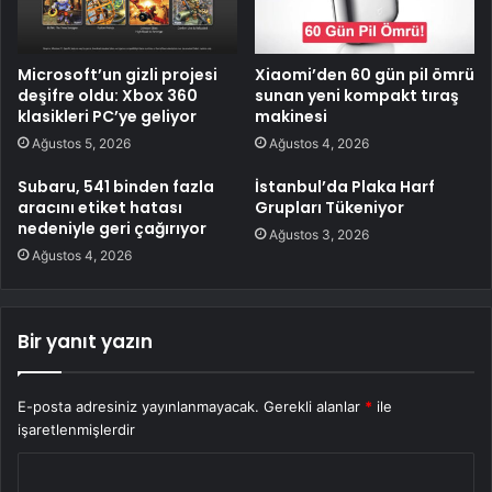
Microsoft’un gizli projesi
Xiaomi’den 60 gün pil ömrü
deşifre oldu: Xbox 360
sunan yeni kompakt tıraş
klasikleri PC’ye geliyor
makinesi
Ağustos 5, 2026
Ağustos 4, 2026
Subaru, 541 binden fazla
İstanbul’da Plaka Harf
aracını etiket hatası
Grupları Tükeniyor
nedeniyle geri çağırıyor
Ağustos 3, 2026
Ağustos 4, 2026
Bir yanıt yazın
E-posta adresiniz yayınlanmayacak.
Gerekli alanlar
*
ile
işaretlenmişlerdir
Y