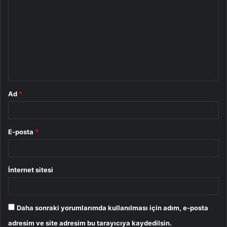
o
r
u
m
*
Ad
*
E-posta
*
İnternet sitesi
Daha sonraki yorumlarımda kullanılması için adım, e-posta
adresim ve site adresim bu tarayıcıya kaydedilsin.