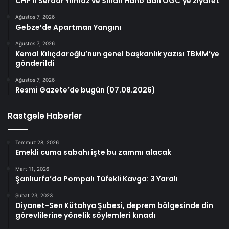
CHP’li Serdar Yılmaz ve Sinan Hano’dan OGC’ye ziyaret
Ağustos 7, 2026
Gebze’de Apartman Yangını
Ağustos 7, 2026
Kemal Kılıçdaroğlu’nun genel başkanlık yazısı TBMM’ye
gönderildi
Ağustos 7, 2026
Resmi Gazete’de bugün (07.08.2026)
Rastgele Haberler
Temmuz 28, 2026
Emekli cuma sabahı işte bu zammı alacak
Mart 11, 2026
Şanlıurfa’da Pompalı Tüfekli Kavga: 3 Yaralı
Şubat 23, 2023
Diyanet-Sen Kütahya Şubesi, deprem bölgesinde din
görevlilerine yönelik söylemleri kınadı