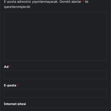
E-posta adresiniz yayınlanmayacak.
Gerekli alanlar
*
ile
işaretlenmişlerdir
Y
o
r
u
m
*
Ad
*
E-posta
*
İnternet sitesi