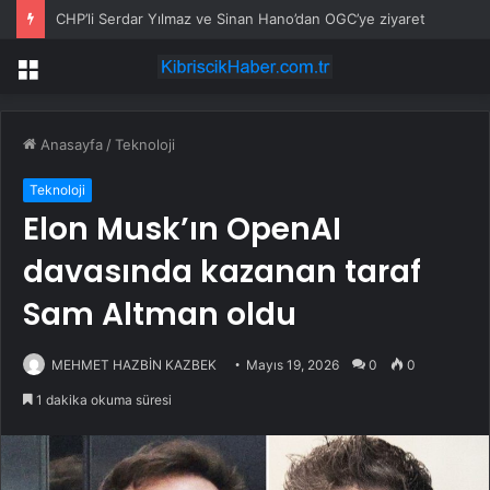
CHP’li Serdar Yılmaz ve Sinan Hano’dan OGC’ye ziyaret
Menü
Anasayfa
/
Teknoloji
Teknoloji
Elon Musk’ın OpenAI
davasında kazanan taraf
Sam Altman oldu
MEHMET HAZBİN KAZBEK
Mayıs 19, 2026
0
0
1 dakika okuma süresi