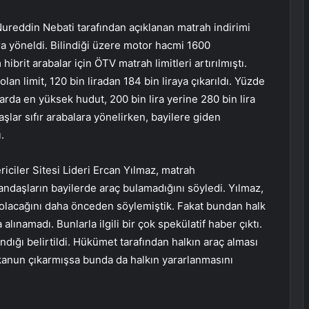
ureddin Nebati tarafından açıklanan matrah indirimi
ra yöneldi. Bilindiği üzere motor hacmi 1600
ibrit arabalar için ÖTV matrah limitleri artırılmıştı.
an limit, 120 bin liradan 184 bin liraya çıkarıldı. Yüzde
rda en yüksek hudut, 200 bin lira yerine 280 bin lira
şlar sıfır arabalara yönelirken, bayilere giden
.
riciler Sitesi Lideri Ercan Yılmaz, matrah
ndaşların bayilerde araç bulamadığını söyledi. Yılmaz,
olacağını daha önceden söylemiştik. Fakat bundan halk
 alınamadı. Bunlarla ilgili bir çok spekülatif haber çıktı.
ığı belirtildi. Hükümet tarafından halkın araç alması
r kanun çıkarmışsa bunda da halkın yararlanmasını