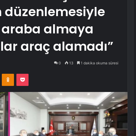
h düzenlemesiyle
re araba almaya
lar araç alamadı”
0
13
1 dakika okuma süresi
VKontakte
Odnoklassniki
Pocket