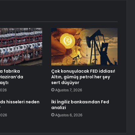
a fabrika
Çok konuşulacak FED iddiası!
 Haziran’da
Altın, gümüş petrol her şey
aştı
sert düşüyor
2026
Ağustos 7, 2026
ds hisseleri neden
İki İngiliz bankasından Fed
?
analizi
2026
Ağustos 6, 2026