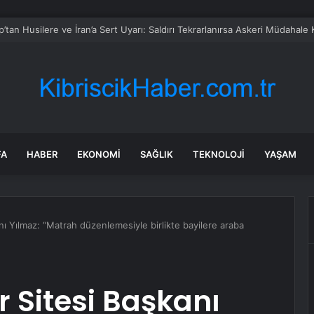
z Bankası Faizi Yüzde 37’de Sabit Tuttu
FA
HABER
EKONOMI
SAĞLIK
TEKNOLOJI
YAŞAM
anı Yılmaz: “Matrah düzenlemesiyle birlikte bayilere araba
er Sitesi Başkanı