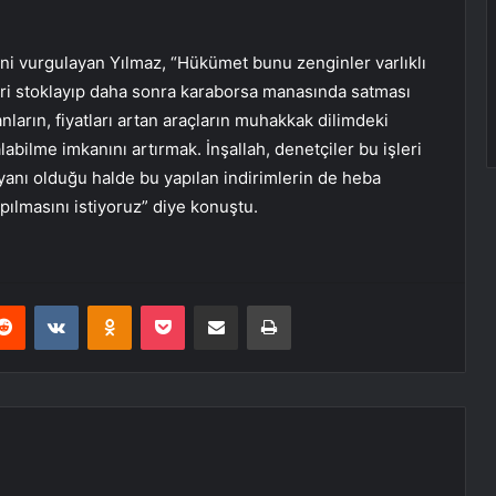
ni vurgulayan Yılmaz, “Hükümet bunu zenginler varlıklı
eri stoklayıp daha sonra karaborsa manasında satması
nların, fiyatları artan araçların muhakkak dilimdeki
labilme imkanını artırmak. İnşallah, denetçiler bu işleri
yanı olduğu halde bu yapılan indirimlerin de heba
pılmasını istiyoruz” diye konuştu.
erest
Reddit
VKontakte
Odnoklassniki
Pocket
E-Posta ile paylaş
Yazdır