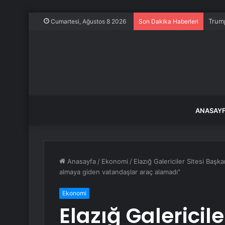
Merke
Cumartesi, Ağustos 8 2026
Son Dakika Haberleri
ANASAY
Anasayfa
/
Ekonomi
/
Elazığ Galericiler Sitesi Başk
almaya giden vatandaşlar araç alamadı”
Ekonomi
Elazığ Galericil