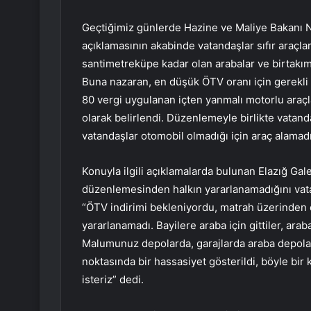
Geçtiğimiz günlerde Hazine ve Maliye Bakanı N
açıklamasının akabinde vatandaşlar sıfır araçla
santimetreküpe kadar olan arabalar ve birtakım h
Buna nazaran, en düşük ÖTV oranı için gerekli ol
80 vergi uygulanan içten yanmalı motorlu araçla
olarak belirlendi. Düzenlemeyle birlikte vatanda
vatandaşlar otomobil olmadığı için araç alamadı
Konuyla ilgili açıklamalarda bulunan Elazığ Gale
düzenlemesinden halkın yararlanamadığını vata
“ÖTV indirimi bekleniyordu, matrah üzerinden 
yararlanamadı. Bayilere araba için gittiler, araba
Malumunuz depolarda, garajlarda araba depoland
noktasında bir hassasiyet gösterildi, böyle bi
isteriz” dedi.