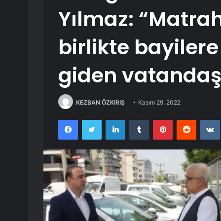
Yılmaz: “Matra
birlikte bayile
giden vatandaş
KEZBAN ÖZKIRIŞ
Kasım 29, 2022
Facebook
Twitter
LinkedIn
Tumblr
Pinterest
Reddit