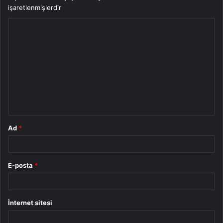
işaretlenmişlerdir
Y
o
r
u
m
*
Ad
*
E-posta
*
İnternet sitesi