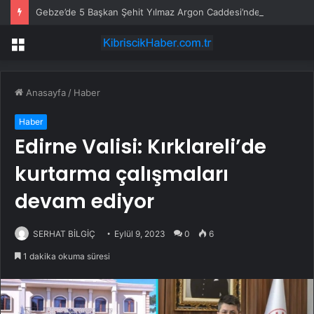
Gebze’de 5 Başkan Şehit Yılmaz Argon Caddesi’nde
Menü
Anasayfa
/
Haber
Haber
Edirne Valisi: Kırklareli’de
kurtarma çalışmaları
devam ediyor
SERHAT BİLGİÇ
Eylül 9, 2023
0
6
1 dakika okuma süresi