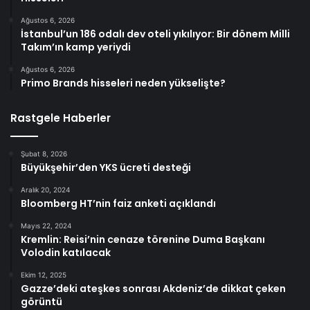
Ağustos 6, 2026
İstanbul’un 186 odalı dev oteli yıkılıyor: Bir dönem Milli
Takım’ın kamp yeriydi
Ağustos 6, 2026
Primo Brands hisseleri neden yükselişte?
Rastgele Haberler
Şubat 8, 2026
Büyükşehir’den YKS ücreti desteği
Aralık 20, 2024
Bloomberg HT’nin faiz anketi açıklandı
Mayıs 22, 2024
Kremlin: Reisi’nin cenaze törenine Duma Başkanı
Volodin katılacak
Ekim 12, 2025
Gazze’deki ateşkes sonrası Akdeniz’de dikkat çeken
görüntü