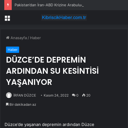
Pakistan’dan İran-ABD Krizine Arabuluculuk
Menü
Anasayfa
/
Haber
Haber
DÜZCE’DE DEPREMİN
ARDINDAN SU KESİNTİSİ
YAŞANIYOR
İRFAN DÜZCE
Kasım 24, 2022
0
20
Bir dakikadan az
Düzce’de yaşanan depremin ardından Düzce