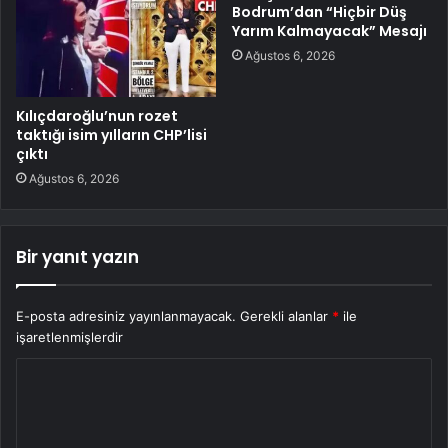
Bodrum’dan “Hiçbir Düş
Yarım Kalmayacak” Mesajı
Ağustos 6, 2026
Kılıçdaroğlu’nun rozet
taktığı isim yılların CHP’lisi
çıktı
Ağustos 6, 2026
Bir yanıt yazın
E-posta adresiniz yayınlanmayacak.
Gerekli alanlar
*
ile
işaretlenmişlerdir
Y
o
r