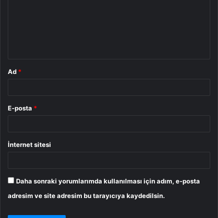
r
u
m
*
Ad
*
E-posta
*
İnternet sitesi
Daha sonraki yorumlarımda kullanılması için adım, e-posta
adresim ve site adresim bu tarayıcıya kaydedilsin.