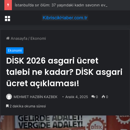
İstanbul’da sır ölüm: 37 yaşındaki kadın savcının evinde ölü bulundu!
Menü
Anasayfa
/
Ekonomi
Ekonomi
DİSK 2026 asgari ücret
talebi ne kadar? DİSK asgari
ücret açıklaması!
MEHMET HAZBİN KAZBEK
Aralık 4, 2025
0
0
2 dakika okuma süresi