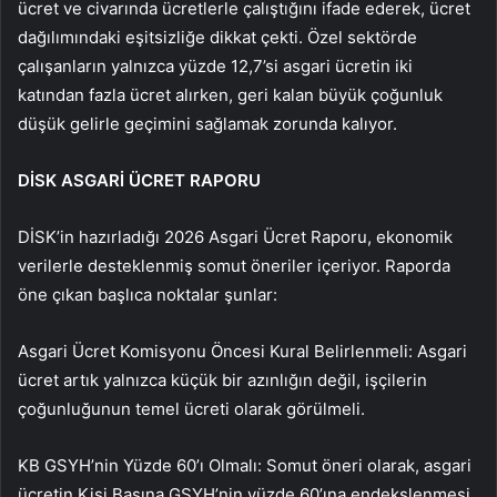
ücret ve civarında ücretlerle çalıştığını ifade ederek, ücret
dağılımındaki eşitsizliğe dikkat çekti. Özel sektörde
çalışanların yalnızca yüzde 12,7’si asgari ücretin iki
katından fazla ücret alırken, geri kalan büyük çoğunluk
düşük gelirle geçimini sağlamak zorunda kalıyor.
DİSK ASGARİ ÜCRET RAPORU
DİSK’in hazırladığı 2026 Asgari Ücret Raporu, ekonomik
verilerle desteklenmiş somut öneriler içeriyor. Raporda
öne çıkan başlıca noktalar şunlar:
Asgari Ücret Komisyonu Öncesi Kural Belirlenmeli: Asgari
ücret artık yalnızca küçük bir azınlığın değil, işçilerin
çoğunluğunun temel ücreti olarak görülmeli.
KB GSYH’nin Yüzde 60’ı Olmalı: Somut öneri olarak, asgari
ücretin Kişi Başına GSYH’nin yüzde 60’ına endekslenmesi