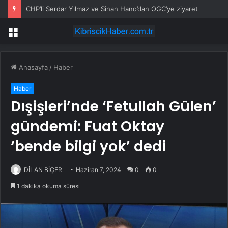
CHP’li Serdar Yılmaz ve Sinan Hano’dan OGC’ye ziyaret
Menü
Anasayfa
/
Haber
Haber
Dışişleri’nde ‘Fetullah Gülen’
gündemi: Fuat Oktay
‘bende bilgi yok’ dedi
DİLAN BİÇER
Haziran 7, 2024
0
0
1 dakika okuma süresi