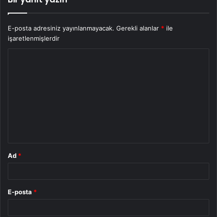
E-posta adresiniz yayınlanmayacak.
Gerekli alanlar
*
ile
işaretlenmişlerdir
Y
o
r
u
m
*
Ad
*
E-posta
*