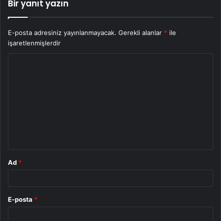
Bir yanıt yazın
E-posta adresiniz yayınlanmayacak.
Gerekli alanlar
*
ile
işaretlenmişlerdir
Y
o
r
u
m
*
Ad
*
E-posta
*