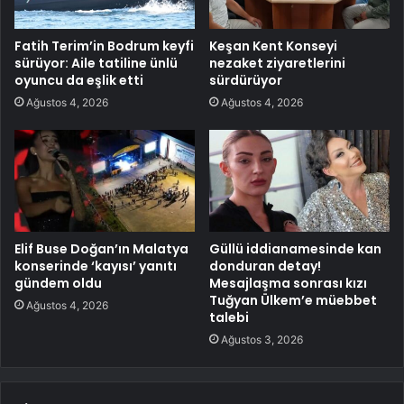
Fatih Terim’in Bodrum keyfi
Keşan Kent Konseyi
sürüyor: Aile tatiline ünlü
nezaket ziyaretlerini
oyuncu da eşlik etti
sürdürüyor
Ağustos 4, 2026
Ağustos 4, 2026
Elif Buse Doğan’ın Malatya
Güllü iddianamesinde kan
konserinde ‘kayısı’ yanıtı
donduran detay!
gündem oldu
Mesajlaşma sonrası kızı
Tuğyan Ülkem’e müebbet
Ağustos 4, 2026
talebi
Ağustos 3, 2026