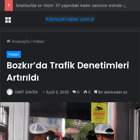
İstanbul’da sır ölüm: 37 yaşındaki kadın savcının evinde ölü bulundu!
Menü
Anasayfa
/
Haber
Haber
Bozkır’da Trafik Denetimleri
Artırıldı
ÜMİT SAVĞA
Eylül 5, 2025
0
0
Bir dakikadan az