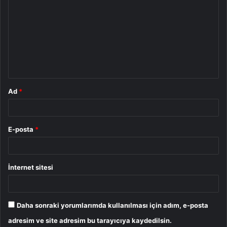
o
r
u
m
*
Ad
*
E-posta
*
İnternet sitesi
Daha sonraki yorumlarımda kullanılması için adım, e-posta
adresim ve site adresim bu tarayıcıya kaydedilsin.