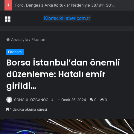
Ford, Dengesiz Arka Koltuklar Nedeniyle 387.911 SUV’u Geri Çağırdı
Menü
Anasayfa
/
Ekonomi
Ekonomi
Borsa İstanbul’dan önemli
düzenleme: Hatalı emir
girildi…
SONGÜL ÖZCANOĞLU
Ocak 25, 2024
0
3
1 dakika okuma süresi