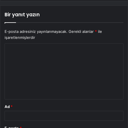
Bir yanıt yazın
E-posta adresiniz yayınlanmayacak.
Gerekli alanlar
*
ile
işaretlenmişlerdir
Y
o
r
u
m
*
Ad
*
E-posta
*