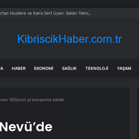
’tan Husilere ve İran’a Sert Uyarı: Saldırı Tekrarlanırsa Askeri Müdahale
FA
HABER
EKONOMI
SAĞLIK
TEKNOLOJI
YAŞAM
en 100’üncü yıl konserine katıldı
 Nevü’de