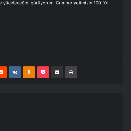
e yüceleceğini görüyorum. Cumhuriyetimizin 100. Yılı
erest
Reddit
VKontakte
Odnoklassniki
Pocket
E-Posta ile paylaş
Yazdır