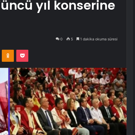
üncü yıl konserine
0
5
1 dakika okuma süresi
VKontakte
Odnoklassniki
Pocket