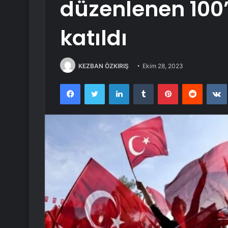
düzenlenen 100’
katıldı
KEZBAN ÖZKIRIŞ
Ekim 28, 2023
Facebook
Twitter
LinkedIn
Tumblr
Pinterest
Reddit