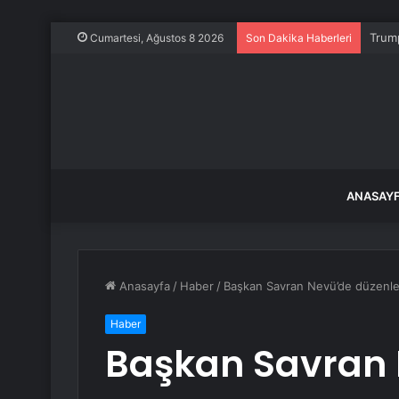
Trump
Cumartesi, Ağustos 8 2026
Son Dakika Haberleri
ANASAY
Anasayfa
/
Haber
/
Başkan Savran Nevü’de düzenlen
Haber
Başkan Savran