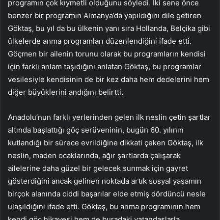
programın çok kıymetli olduğunu söyledi. İki sene önce
benzer bir programın Almanya’da yapıldığını dile getiren
Göktaş, bu yıl da bu ülkenin yanı sıra Hollanda, Belçika gibi
ülkelerde anma programları düzenlendiğini ifade etti.
Göçmen bir ailenin torunu olarak bu programların kendisi
için farklı anlam taşıdığını anlatan Göktaş, bu programlar
vesilesiyle kendisinin de bir kez daha hem dedelerini hem
diğer büyüklerini andığını belirtti.
Anadolu’nun farklı yerlerinden gelen ilk neslin çetin şartlar
altında başlattığı göç serüveninin, bugün 60. yılının
kutlandığı bir sürece evrildiğine dikkati çeken Göktaş, ilk
neslin, maden ocaklarında, ağır şartlarda çalışarak
ailelerine daha güzel bir gelecek sunmak için gayret
gösterdiğini ancak gelinen noktada artık sosyal yaşamın
birçok alanında ciddi başarılar elde etmiş dördüncü nesle
ulaşıldığını ifade etti. Göktaş, bu anma programının hem
kendi göç hikayesi hem de buradaki vatandaşlarla