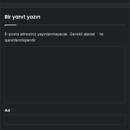
Bir yanıt yazın
E-posta adresiniz yayınlanmayacak.
Gerekli alanlar
*
ile
işaretlenmişlerdir
Y
o
r
u
m
*
Ad
*