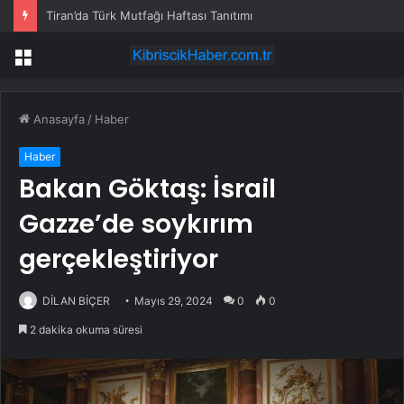
Tiran’da Türk Mutfağı Haftası Tanıtımı
Menü
Anasayfa
/
Haber
Haber
Bakan Göktaş: İsrail
Gazze’de soykırım
gerçekleştiriyor
DİLAN BİÇER
Mayıs 29, 2024
0
0
2 dakika okuma süresi