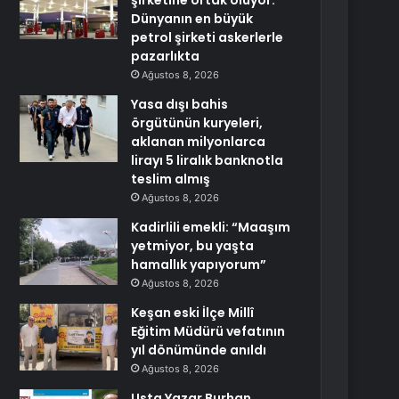
şirketine ortak oluyor:
Dünyanın en büyük
petrol şirketi askerlerle
pazarlıkta
Ağustos 8, 2026
Yasa dışı bahis
örgütünün kuryeleri,
aklanan milyonlarca
lirayı 5 liralık banknotla
teslim almış
Ağustos 8, 2026
Kadirlili emekli: “Maaşım
yetmiyor, bu yaşta
hamallık yapıyorum”
Ağustos 8, 2026
Keşan eski İlçe Millî
Eğitim Müdürü vefatının
yıl dönümünde anıldı
Ağustos 8, 2026
Usta Yazar Burhan