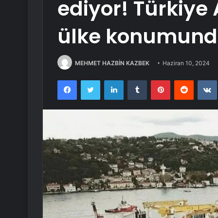
ediyor! Türkiye 
ülke konumun
MEHMET HAZBİN KAZBEK
Haziran 10, 2024
Facebook
Twitter
LinkedIn
Tumblr
Pinterest
Reddit