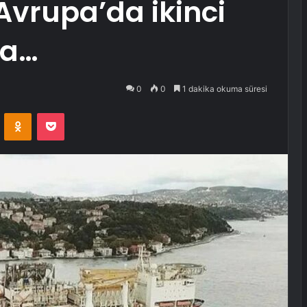
Avrupa’da ikinci
da…
0
0
1 dakika okuma süresi
VKontakte
Odnoklassniki
Pocket