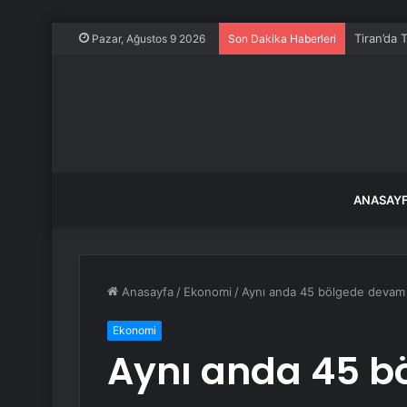
Tiran’da 
Pazar, Ağustos 9 2026
Son Dakika Haberleri
ANASAY
Anasayfa
/
Ekonomi
/
Aynı anda 45 bölgede devam 
Ekonomi
Aynı anda 45 