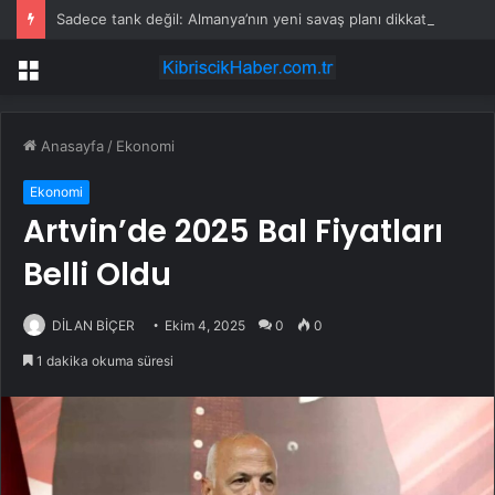
Sadece tank değil: Almanya’nın yeni savaş planı dikkat çekti
Menü
Anasayfa
/
Ekonomi
Ekonomi
Artvin’de 2025 Bal Fiyatları
Belli Oldu
DİLAN BİÇER
Ekim 4, 2025
0
0
1 dakika okuma süresi