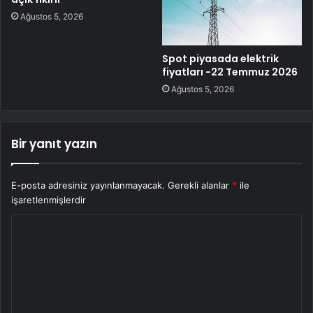
Ağustos 5, 2026
Spot piyasada elektrik
fiyatları -22 Temmuz 2026
Ağustos 5, 2026
Bir yanıt yazın
E-posta adresiniz yayınlanmayacak.
Gerekli alanlar
*
ile
işaretlenmişlerdir
Y
o
r
u
m