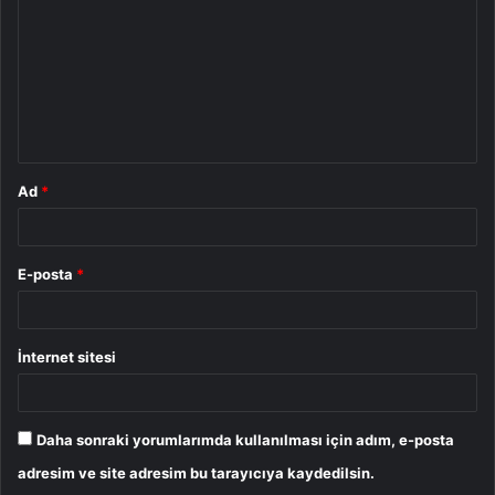
r
u
m
*
Ad
*
E-posta
*
İnternet sitesi
Daha sonraki yorumlarımda kullanılması için adım, e-posta
adresim ve site adresim bu tarayıcıya kaydedilsin.