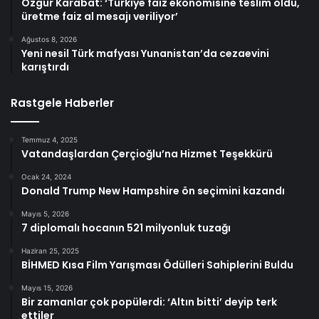
Özgür Karabat: ‘Türkiye faiz ekonomisine teslim oldu,
üretme faiz al mesajı veriliyor’
Ağustos 8, 2026
Yeni nesil Türk mafyası Yunanistan’da cezaevini
karıştırdı
Rastgele Haberler
Temmuz 4, 2025
Vatandaşlardan Çerçioğlu’na Hizmet Teşekkürü
Ocak 24, 2024
Donald Trump New Hampshire ön seçimini kazandı
Mayıs 5, 2026
7 diplomalı hocanın 521 milyonluk tuzağı
Haziran 25, 2025
BİHMED Kısa Film Yarışması Ödülleri Sahiplerini Buldu
Mayıs 15, 2026
Bir zamanlar çok popülerdi: ‘Altın bitti’ deyip terk
ettiler