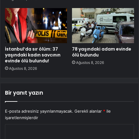
İstanbul’da sır ölüm: 37
78 yaşındaki adam evinde
yaşındaki kadın savcının
ölü bulundu
evinde ölü bulundu!
Ağustos 8, 2026
Ağustos 8, 2026
Bir yanıt yazın
E-posta adresiniz yayınlanmayacak.
Gerekli alanlar
*
ile
işaretlenmişlerdir
Y
o