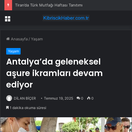
Tiran’da Türk Mutfağı Haftası Tanıtımı
Menü
Anasayfa
/
Yaşam
Yaşam
Antalya’da geleneksel
aşure ikramları devam
ediyor
DİLAN BİÇER
Temmuz 19, 2025
0
0
1 dakika okuma süresi