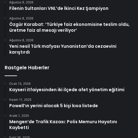
Ağustos 9, 2026
Filenin Sultanları VNL’de İkinci Kez Şampiyon
Ağustos 8, 2026
Özgür Karabat: ‘Türkiye faiz ekonomisine teslim oldu,
üretme faiz al mesajı veriliyor’
Ağustos 8, 2026
Yeni nesil Türk mafyası Yunanistan’da cezaevini
karıştırdı
Rastgele Haberler
Ocak 13, 2026
Kayseri itfaiyesinden iki ilçede afet yönetim eğitimi
Kasım 11, 2025
Powell’ın yerini alacak 5 kişi kısa listede
Aralık 1, 2025
Mengen’de Trafik Kazası: Polis Memuru Hayatını
Kaybetti
Eylül 28, 2025