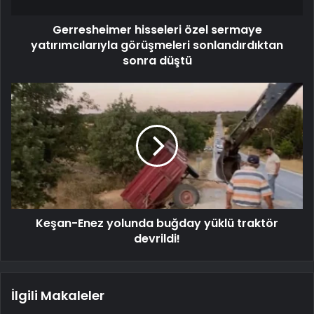
Gerresheimer hisseleri özel sermaye
yatırımcılarıyla görüşmeleri sonlandırdıktan
sonra düştü
Keşan-Enez yolunda buğday yüklü traktör
devrildi!
İlgili Makaleler