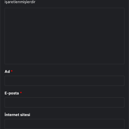
işaretlenmişlerdir
Y
o
r
u
m
*
Ad
*
E-posta
*
İnternet sitesi