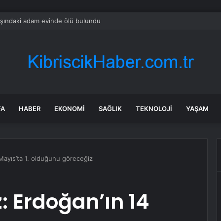
şındaki adam evinde ölü bulundu
FA
HABER
EKONOMI
SAĞLIK
TEKNOLOJI
YAŞAM
 Mayıs’ta 1. olduğunu göreceğiz
z: Erdoğan’ın 14