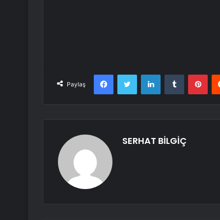
Facebook
Twitter
LinkedIn
Tumblr
Pint
Paylaş
SERHAT BİLGİÇ