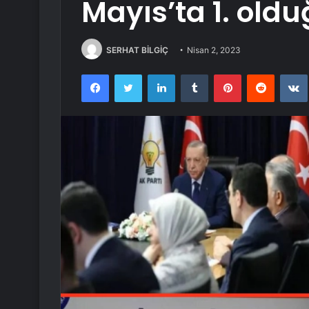
Mayıs’ta 1. old
SERHAT BİLGİÇ
Nisan 2, 2023
Facebook
Twitter
LinkedIn
Tumblr
Pinterest
Reddit