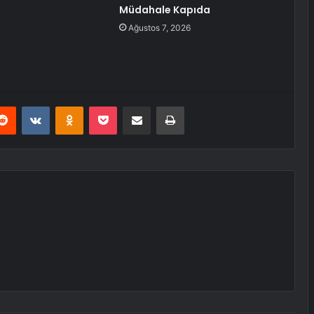
Müdahale Kapıda
Ağustos 7, 2026
erest
Reddit
VKontakte
Odnoklassniki
Pocket
E-Posta ile paylaş
Yazdır