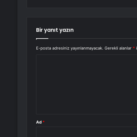
Bir yanıt yazın
E-posta adresiniz yayınlanmayacak.
Gerekli alanlar
*
i
Y
o
r
u
m
*
Ad
*