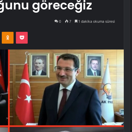
uğunu göreceğiz
0
7
1 dakika okuma süresi
VKontakte
Odnoklassniki
Pocket