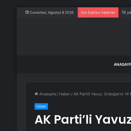
78 ya
Cumartesi, Ağustos 8 2026
Son Dakika Haberleri
ANASAY
Anasayfa
/
Haber
/
AK Parti’li Yavuz: Erdoğan’ın 14
Haber
AK Parti’li Yavu