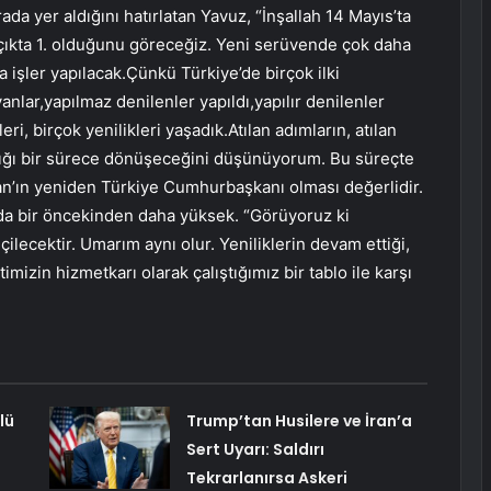
ada yer aldığını hatırlatan Yavuz, “İnşallah 14 Mayıs’ta
kta 1. olduğunu göreceğiz. Yeni serüvende çok daha
 işler yapılacak.Çünkü Türkiye’de birçok ilki
lar,yapılmaz denilenler yapıldı,yapılır denilenler
eri, birçok yenilikleri yaşadık.Atılan adımların, atılan
dığı bir sürece dönüşeceğini düşünüyorum. Bu süreçte
’ın yeniden Türkiye Cumhurbaşkanı olması değerlidir.
nda bir öncekinden daha yüksek. “Görüyoruz ki
lecektir. Umarım aynı olur. Yeniliklerin devam ettiği,
mizin hizmetkarı olarak çalıştığımız bir tablo ile karşı
lü
Trump’tan Husilere ve İran’a
Sert Uyarı: Saldırı
Tekrarlanırsa Askeri