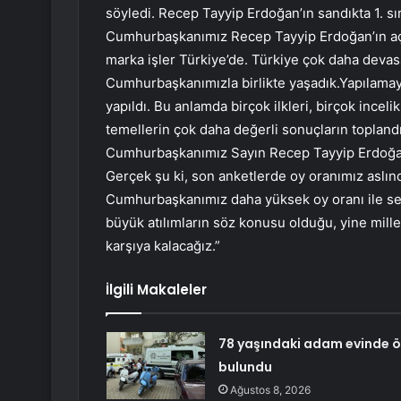
söyledi. Recep Tayyip Erdoğan’ın sandıkta 1. sır
Cumhurbaşkanımız Recep Tayyip Erdoğan’ın açı
marka işler Türkiye’de. Türkiye çok daha devasa
Cumhurbaşkanımızla birlikte yaşadık.Yapılamayan
yapıldı. Bu anlamda birçok ilkleri, birçok incelikl
temellerin çok daha değerli sonuçların toplan
Cumhurbaşkanımız Sayın Recep Tayyip Erdoğan
Gerçek şu ki, son anketlerde oy oranımız aslı
Cumhurbaşkanımız daha yüksek oy oranı ile seçi
büyük atılımların söz konusu olduğu, yine milleti
karşıya kalacağız.”
İlgili Makaleler
78 yaşındaki adam evinde ö
bulundu
Ağustos 8, 2026