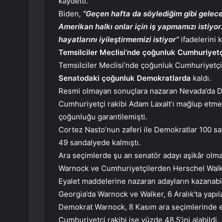
kaydetti.
Biden,
“Geçen hafta da söylediğim gibi gelece
Amerikan halkı onlar için iş yapmamızı istiyo
hayatlarını iyileştirmemizi istiyor”
ifadelerini k
Temsilciler Meclisi’nde çoğunluk Cumhuriyet
Temsilciler Meclisi’nde çoğunluk Cumhuriyetç
Senatodaki çoğunluk Demokratlarda
kaldı.
Resmi olmayan sonuçlara nazaran Nevada’da D
Cumhuriyetçi rakibi Adam Laxalt’ı mağlup etm
çoğunluğu garantilemişti.
Cortez Nasto’nun zaferi ile Demokratlar 100 sa
49 sandalyede kalmıştı.
Ara seçimlerde şu an senatör adayı aşikâr olm
Warnock ve Cumhuriyetçilerden Herschel Walker
Eyalet maddelerine nazaran adayların kazanabil
Georgia’da Warnock ve Walker, 6 Aralık’ta yapıla
Demokrat Warnock, 8 Kasım ara seçimlerinde ey
Cumhuriyetçi rakibi ise yüzde 48.5’ini alabildi.