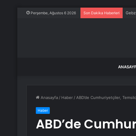
Gebze
Perşembe, Ağustos 6 2026
Son Dakika Haberleri
ANASAY
Anasayfa
/
Haber
/
ABD’de Cumhuriyetçiler, Temsilc
Haber
ABD’de Cumhuri