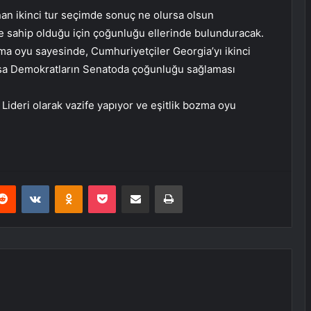
nan ikinci tur seçimde sonuç ne olursa olsun
e sahip olduğu için çoğunluğu ellerinde bulunduracak.
ozma oyu sayesinde, Cumhuriyetçiler Georgia’yı ikinci
olsa Demokratların Senatoda çoğunluğu sağlaması
Lideri olarak vazife yapıyor ve eşitlik bozma oyu
erest
Reddit
VKontakte
Odnoklassniki
Pocket
E-Posta ile paylaş
Yazdır