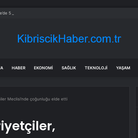
’de 5 Başkan Şehit Yılmaz Argon Caddesi’nde
FA
HABER
EKONOMI
SAĞLIK
TEKNOLOJI
YAŞAM
iler Meclisi’nde çoğunluğu elde etti
yetçiler,