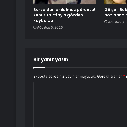
Bursa’dan akılalmaz görüntü!
Gülşen Bub
Yunusu sırtlayıp gözden
pozlarına 
kayboldu
Ağustos 6, 
Ağustos 6, 2026
Bir yanıt yazın
E-posta adresiniz yayınlanmayacak.
Gerekli alanlar
*
i
Y
o
r
u
m