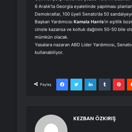
6 Aralık’ta Georgia eyaletinde yapılması planla
Demokratlar, 100 üyeli Senato’da 50 sandalyey
Başkan Yardımcısı
Kamala Harris
‘in eşitlik b
cinste kazansa ve koltuk dağılımı 50-50 bile 
mümkün olacak.
Yasalara nazaran ABD Lider Yardımcısı, Senato 
kullanabiliyor.
Facebook
Twitter
LinkedIn
Tumblr
Pint
Paylaş
KEZBAN ÖZKIRIŞ