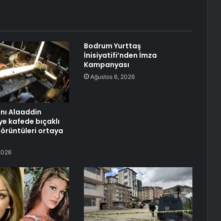
Bodrum Yurttaş
İnisiyatifi’nden İmza
Kampanyası
Ağustos 6, 2026
anı Alaaddin
ye kafede bıçaklı
görüntüleri ortaya
2026