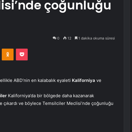
lisi’nde çoğunluğu
0
12
1 dakika okuma süresi
VKontakte
Odnoklassniki
Pocket
zellikle ABD’nin en kalabalık eyaleti
Kaliforniya
ve
iler
Kaliforniya’da bir bölgede daha kazanarak
’e çıkardı ve böylece Temsilciler Meclisi’nde çoğunluğu