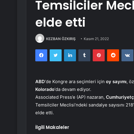
Temsilciler Mec
elde etti
KEZBAN ÖZKIRIŞ
Kasım 21, 2022
Facebook
Twitter
LinkedIn
Tumblr
Pinterest
Reddit
ABD
‘de Kongre ara seçimleri için
oy sayımı
, ö
Kolorado
‘da devam ediyor.
Associated Press’e (AP) nazaran,
Cumhuriyetç
Temsilciler Meclisi’ndeki sandalye sayısını 218
elde etti.
İlgili Makaleler