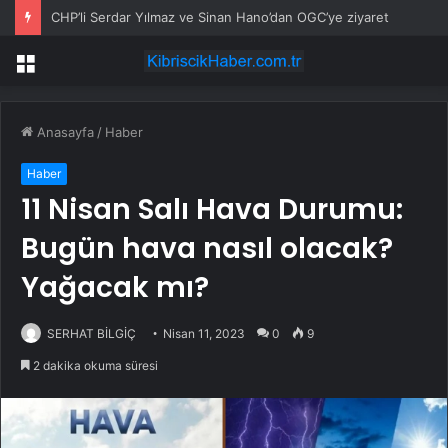
CHP’li Serdar Yılmaz ve Sinan Hano’dan OGC’ye ziyaret
Menü
Anasayfa
/
Haber
Haber
11 Nisan Salı Hava Durumu:
Bugün hava nasıl olacak?
Yağacak mı?
SERHAT BİLGİÇ
Nisan 11, 2023
0
9
2 dakika okuma süresi