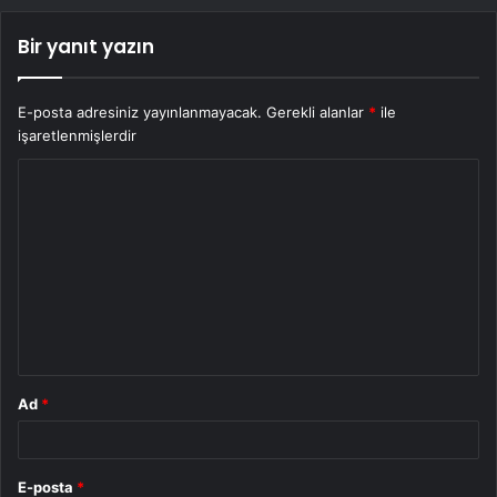
Bir yanıt yazın
E-posta adresiniz yayınlanmayacak.
Gerekli alanlar
*
ile
işaretlenmişlerdir
Y
o
r
u
m
*
Ad
*
E-posta
*