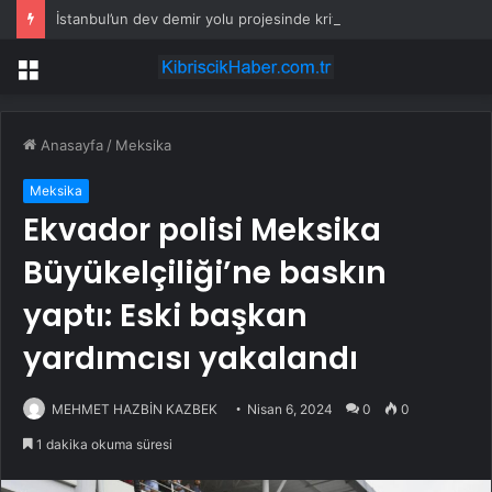
İstanbul’un dev demir yolu projesinde kritik tarih belli oldu
Menü
Anasayfa
/
Meksika
Meksika
Ekvador polisi Meksika
Büyükelçiliği’ne baskın
yaptı: Eski başkan
yardımcısı yakalandı
MEHMET HAZBİN KAZBEK
Nisan 6, 2024
0
0
1 dakika okuma süresi