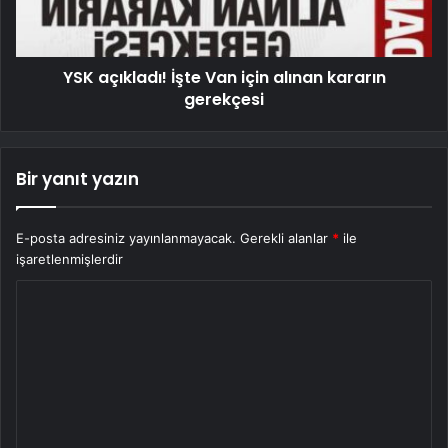
YSK açıkladı! İşte Van için alınan kararın
gerekçesi
Bir yanıt yazın
E-posta adresiniz yayınlanmayacak.
Gerekli alanlar
*
ile
işaretlenmişlerdir
Y
o
r
u
m
*