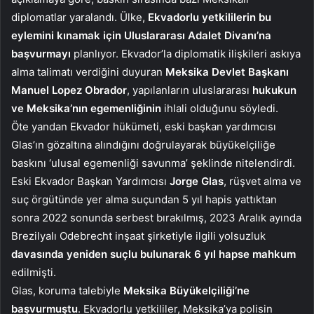
diplomatlar yaralandı. Ülke,
Ekvadorlu yetkililerin bu
eylemini kınamak için Uluslararası Adalet Divanı’na
başvurmayı
planlıyor. Ekvador’la diplomatik ilişkileri askıya
alma talimatı verdiğini duyuran
Meksika Devlet Başkanı
Manuel Lopez Obrador
, yapılanların uluslararası
hukukun
ve Meksika’nın egemenliğinin
ihlali olduğunu söyledi.
Öte yandan Ekvador hükümeti, eski başkan yardımcısı
Glas’ın gözaltına alındığını doğrulayarak büyükelçiliğe
baskını ‘ulusal egemenliği savunma’ şeklinde nitelendirdi.
Eski Ekvador Başkan Yardımcısı
Jorge Glas
, rüşvet alma ve
suç örgütünde yer alma suçundan 5 yıl hapis yattıktan
sonra 2022 sonunda serbest bırakılmış, 2023 Aralık ayında
Brezilyalı Odebrecht inşaat şirketiyle ilgili yolsuzluk
davasında yeniden suçlu bulunarak 6 yıl hapse mahkum
edilmişti.
Glas, koruma talebiyle
Meksika Büyükelçiliği’ne
başvurmuştu
. Ekvadorlu yetkililer, Meksika’ya polisin